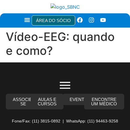
ÁREA DO SÓCIO
TÍTULOS E CERTIFICAÇÕES
NOTAS TÉCNICAS E RECOMENDAÇÕES
ÁREA DO PACIENTE
Vídeo-EEG: quando
e como?
ASSOCIE-
AULAS E
EVENTOS
ENCONTRE
SE
CURSOS
UM MÉDICO
Fone/Fax: (11) 3815-0892 | WhatsApp: (11) 94463-9258