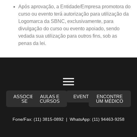
Após aprovação, a Entidade/Empresa promotora do
curso ou evento terá autorização para utilização da
Logomarca da SBNC, exclusivamente, para
divulgação do curso ou evento apoiado, sendo
vedada sua utilização para outros fins, sob as
penas da lei.
ASSOCIE-
AULAS E
EVENTOS
ENCONTRE
SE
CURSOS
UM MÉDICO
Fone/Fax: (11) 3815-0892 | WhatsApp: (11) 94463-9258