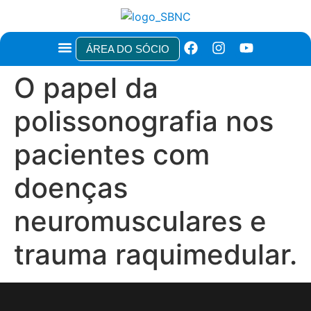
ÁREA DO SÓCIO
TÍTULOS E CERTIFICAÇÕES
NOTAS TÉCNICAS E RECOMENDAÇÕES
ÁREA DO PACIENTE
O papel da
polissonografia nos
pacientes com
doenças
neuromusculares e
trauma raquimedular.