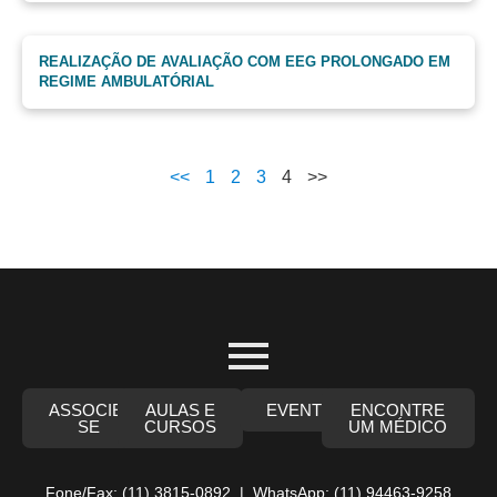
REALIZAÇÃO DE AVALIAÇÃO COM EEG PROLONGADO EM
REGIME AMBULATÓRIAL
<<
1
2
3
4
>>
ASSOCIE-
AULAS E
EVENTOS
ENCONTRE
SE
CURSOS
UM MÉDICO
Fone/Fax: (11) 3815-0892 | WhatsApp: (11) 94463-9258