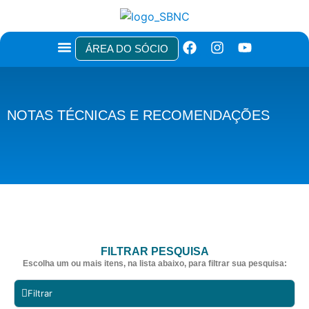
ÁREA DO SÓCIO
TÍTULOS E CERTIFICAÇÕES
NOTAS TÉCNICAS E RECOMENDAÇÕES
ÁREA DO PACIENTE
NOTAS TÉCNICAS E RECOMENDAÇÕES
FILTRAR PESQUISA
Escolha um ou mais itens, na lista abaixo, para filtrar sua pesquisa:
Filtrar