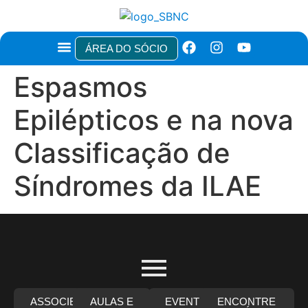
ÁREA DO SÓCIO
TÍTULOS E CERTIFICAÇÕES
NOTAS TÉCNICAS E RECOMENDAÇÕES
ÁREA DO PACIENTE
Espasmos
Epilépticos e na nova
Classificação de
Síndromes da ILAE
ASSOCIE-
AULAS E
EVENTOS
ENCONTRE