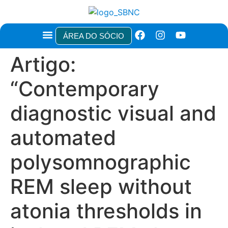
ÁREA DO SÓCIO
TÍTULOS E CERTIFICAÇÕES
NOTAS TÉCNICAS E RECOMENDAÇÕES
ÁREA DO PACIENTE
Artigo:
“Contemporary
diagnostic visual and
automated
polysomnographic
REM sleep without
atonia thresholds in