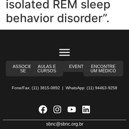
isolated REM sleep
behavior disorder”.
ASSOCIE-
AULAS E
EVENTOS
ENCONTRE
SE
CURSOS
UM MÉDICO
Fone/Fax: (11) 3815-0892 | WhatsApp: (11) 94463-9258
sbnc@sbnc.org.br